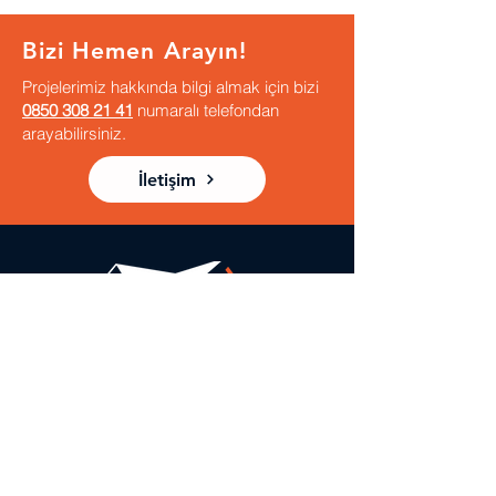
Bizi Hemen Arayın!
Projelerimiz hakkında bilgi almak için bizi
0850 308 21 41
numaralı telefondan
arayabilirsiniz.
İletişim
Oska Çelik Ev ile güvenli, kaliteli, konforlu
ve sağlam bir mekânda
yaşamın huzurunu
ömür boyunca hissedin…
İLETİŞİM BİLGİLERİ
bilgi@oskacelikev.com