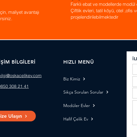
Farklı ebat ve modellerde modül 
Çiftlik evleri, tatil köyü, otel ,ofi
in, maliyet avantajı
projelendirilebilmektedir
rsiniz.
İ
İŞİM BİLGİLERİ
HIZLI MENÜ
bilgi@oskacelikev.com
Biz Kimiz
0850 308 21 41
Sıkça Sorulan Sorular
Modüler Evler
ize Ulaşın
Hafif Çelik Ev