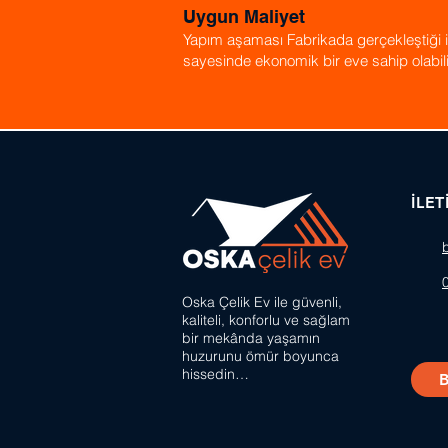
Uygun Maliyet
Yapım aşaması Fabrikada gerçekleştiği iç
sayesinde ekonomik bir eve sahip olabili
İLET
Oska Çelik Ev ile güvenli,
kaliteli, konforlu ve sağlam
bir mekânda
yaşamın
huzurunu ömür boyunca
hissedin…
B