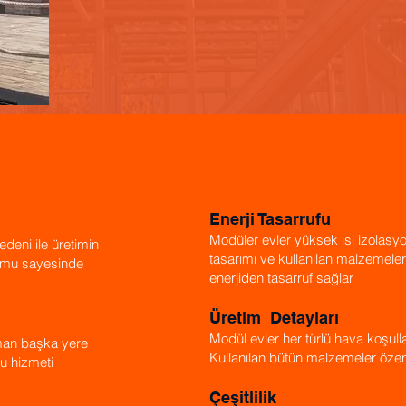
Enerji Tasarrufu
Modüler evler yüksek ısı izolasyo
deni ile üretimin
tasarımı ve kullanılan malzemel
umu sayesinde
enerjiden tasarruf sağlar
Üretim Detayları
Modül evler her türlü hava koşulla
zaman başka yere
Kullanılan bütün malzemeler özenle
bu hizmeti
Çeşitlilik