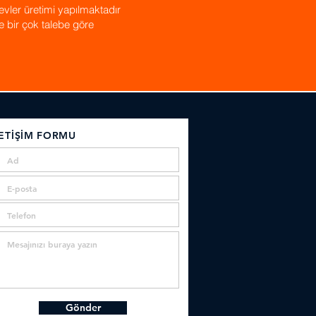
evler üretimi yapılmaktadır
s ve bir çok talebe göre
LETİŞİM FORMU
Gönder