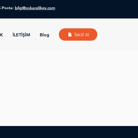
E-Posta:
bilgi@oskacelikev.com
Teklif Al
KK
İLETİŞİM
Blog
İzmir