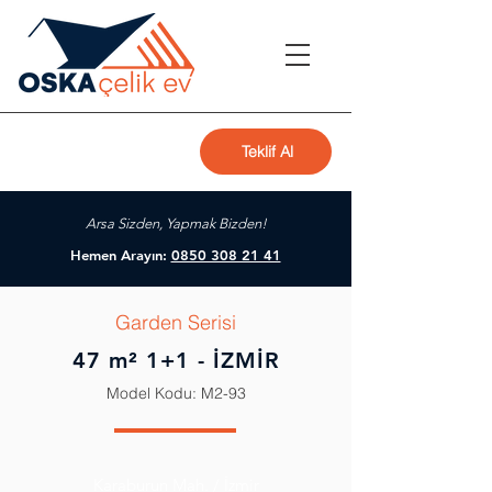
Teklif Al
Arsa Sizden, Yapmak Bizden!
Hemen Arayın:
0850 308 21 41
Garden Serisi
47 m² 1+1 - İZMİR
Model Kodu: M2-93
Karaburun Mah. / İzmir