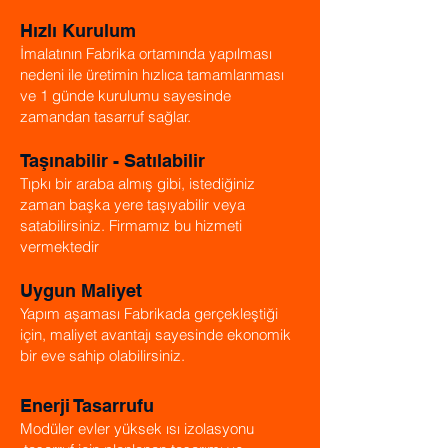
Hızlı Kurulum
İmalatının Fabrika ortamında yapılması
nedeni ile üretimin hızlıca tamamlanması
ve 1 günde kurulumu sayesinde
zamandan tasarruf sağlar.
Taşınabilir - Satılabilir
Tıpkı bir araba almış gibi, istediğiniz
zaman başka yere taşıyabilir veya
satabilirsiniz. Firmamız bu hizmeti
vermektedir
Uygun Maliyet
Yapım aşaması Fabrikada gerçekleştiği
için, maliyet avantajı sayesinde ekonomik
bir eve sahip olabilirsiniz.
Enerji Tasarrufu
Modüler evler yüksek ısı izolasyonu