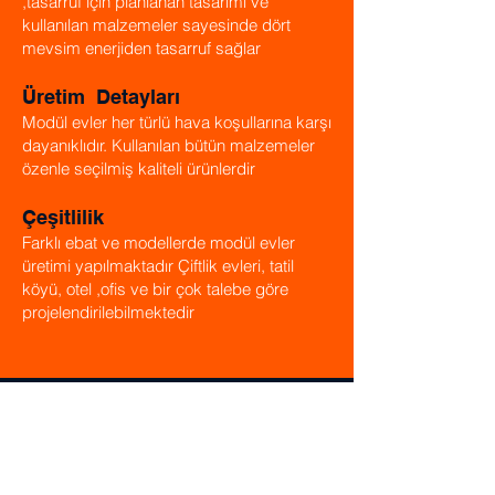
,tasarruf için planlanan tasarımı ve
kullanılan malzemeler sayesinde dört
mevsim enerjiden tasarruf sağlar
Üretim Detayları
Modül evler her türlü hava koşullarına karşı
dayanıklıdır. Kullanılan bütün malzemeler
özenle seçilmiş kaliteli ürünlerdir
Çeşitlilik
Farklı ebat ve modellerde modül evler
üretimi yapılmaktadır Çiftlik evleri, tatil
köyü, otel ,ofis ve bir çok talebe göre
projelendirilebilmektedir