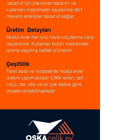
,tasarruf için planlanan tasarımı ve
kullanılan malzemeler sayesinde dört
mevsim enerjiden tasarruf sağlar
Üretim Detayları
Modül evler her türlü hava koşullarına karşı
dayanıklıdır. Kullanılan bütün malzemeler
özenle seçilmiş kaliteli ürünlerdir
Çeşitlilik
Farklı ebat ve modellerde modül evler
üretimi yapılmaktadır Çiftlik evleri, tatil
köyü, otel ,ofis ve bir çok talebe göre
projelendirilebilmektedir