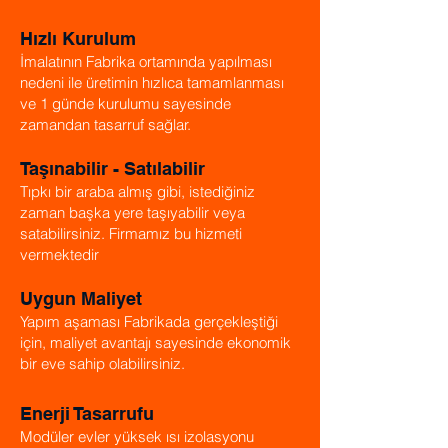
Hızlı Kurulum
İmalatının Fabrika ortamında yapılması
nedeni ile üretimin hızlıca tamamlanması
ve 1 günde kurulumu sayesinde
zamandan tasarruf sağlar.
Taşınabilir - Satılabilir
Tıpkı bir araba almış gibi, istediğiniz
zaman başka yere taşıyabilir veya
satabilirsiniz. Firmamız bu hizmeti
vermektedir
Uygun Maliyet
Yapım aşaması Fabrikada gerçekleştiği
için, maliyet avantajı sayesinde ekonomik
bir eve sahip olabilirsiniz.
Enerji Tasarrufu
Modüler evler yüksek ısı izolasyonu