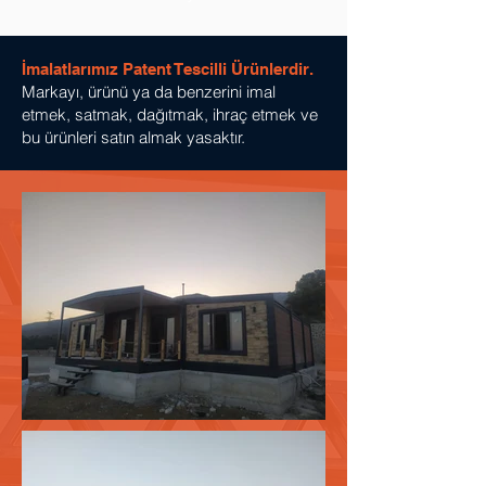
İmalatlarımız Patent Tescilli Ürünlerdir.
Markayı, ürünü ya da benzerini imal
etmek, satmak, dağıtmak, ihraç etmek ve
bu ürünleri satın almak yasaktır.