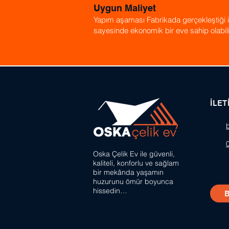
Uygun Maliyet
Yapım aşaması Fabrikada gerçekleştiği iç
sayesinde ekonomik bir eve sahip olabili
İLET
Oska Çelik Ev ile güvenli,
kaliteli, konforlu ve sağlam
bir mekânda
yaşamın
huzurunu ömür boyunca
hissedin…
B