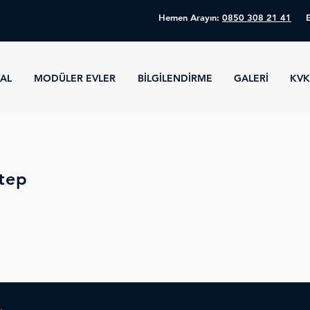
Hemen Arayın:
0850 308 21 41
AL
MODÜLER EVLER
BİLGİLENDİRME
GALERİ
KV
tep
.