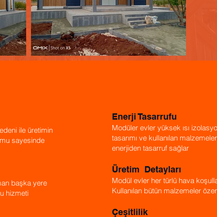
Enerji Tasarrufu
Modüler evler yüksek ısı izolasyo
deni ile üretimin
tasarımı ve kullanılan malzemel
umu sayesinde
enerjiden tasarruf sağlar
Üretim Detayları
Modül evler her türlü hava koşulla
zaman başka yere
Kullanılan bütün malzemeler özenle
bu hizmeti
Çeşitlilik