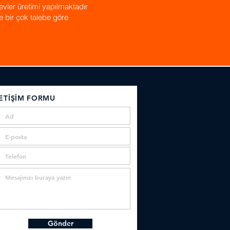
evler üretimi yapılmaktadır
s ve bir çok talebe göre
LETİŞİM FORMU
Gönder