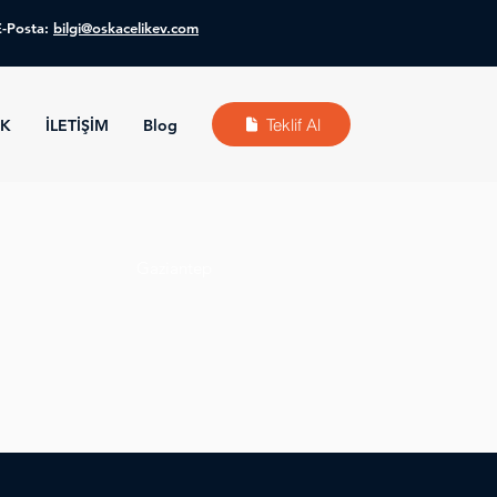
E-Posta:
bilgi@oskacelikev.com
Teklif Al
KK
İLETİŞİM
Blog
Gaziantep