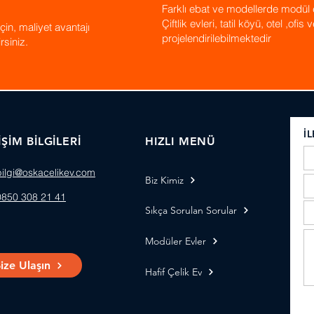
Farklı ebat ve modellerde modül 
Çiftlik evleri, tatil köyü, otel ,ofi
in, maliyet avantajı
projelendirilebilmektedir
rsiniz.
İ
İŞİM BİLGİLERİ
HIZLI MENÜ
bilgi@oskacelikev.com
Biz Kimiz
0850 308 21 41
Sıkça Sorulan Sorular
Modüler Evler
ize Ulaşın
Hafif Çelik Ev