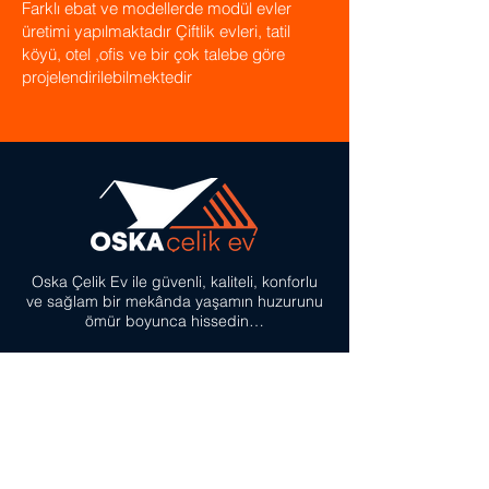
Farklı ebat ve modellerde modül evler
üretimi yapılmaktadır Çiftlik evleri, tatil
köyü, otel ,ofis ve bir çok talebe göre
projelendirilebilmektedir
Oska Çelik Ev ile güvenli, kaliteli, konforlu
ve sağlam bir mekânda
yaşamın huzurunu
ömür boyunca hissedin…
İLETİŞİM BİLGİLERİ
bilgi@oskacelikev.com
0850 308 21 41
Bize Ulaşın