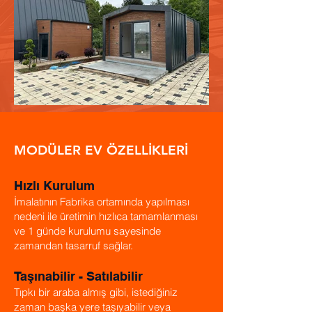
MODÜLER EV ÖZELLİKLERİ
Hızlı Kurulum
İmalatının Fabrika ortamında yapılması
nedeni ile üretimin hızlıca tamamlanması
ve 1 günde kurulumu sayesinde
zamandan tasarruf sağlar.
Taşınabilir - Satılabilir
Tıpkı bir araba almış gibi, istediğiniz
zaman başka yere taşıyabilir veya