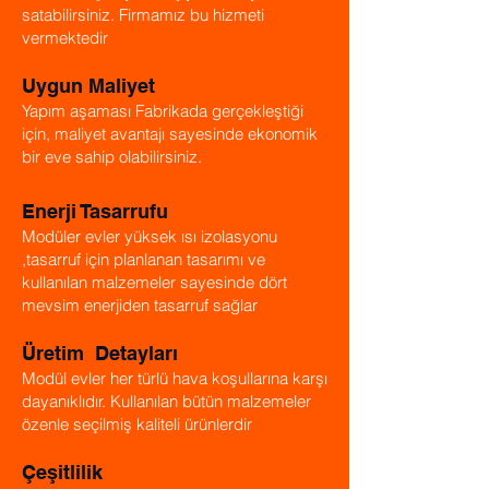
satabilirsiniz. Firmamız bu hizmeti
vermektedir
Uygun Maliyet
Yapım aşaması Fabrikada gerçekleştiği
için, maliyet avantajı sayesinde ekonomik
bir eve sahip olabilirsiniz.
Enerji Tasarrufu
Modüler evler yüksek ısı izolasyonu
,tasarruf için planlanan tasarımı ve
kullanılan malzemeler sayesinde dört
mevsim enerjiden tasarruf sağlar
Üretim Detayları
Modül evler her türlü hava koşullarına karşı
dayanıklıdır. Kullanılan bütün malzemeler
özenle seçilmiş kaliteli ürünlerdir
Çeşitlilik