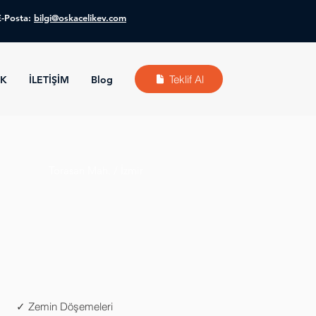
E-Posta:
bilgi@oskacelikev.com
Teklif Al
KK
İLETİŞİM
Blog
Torasan Mah. / İzmir
✓ Zemin Döşemeleri