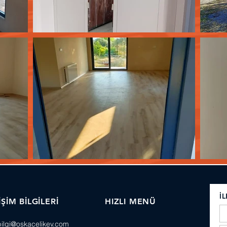
İ
İŞİM BİLGİLERİ
HIZLI MENÜ
bilgi@oskacelikev.com