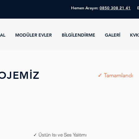
Hemen Arayın:
0850 308 21 41
AL
MODÜLER EVLER
BİLGİLENDİRME
GALERİ
KV
ROJEMİZ
✓ Tamamlandı
✓ Üstün Isı ve Ses Yalıtımı